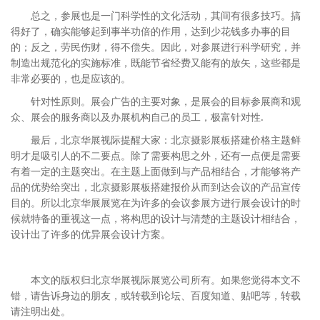
总之，参展也是一门科学性的文化活动，其间有很多技巧。搞
得好了，确实能够起到事半功倍的作用，达到少花钱多办事的目
的；反之，劳民伤财，得不偿失。因此，对参展进行科学研究，并
制造出规范化的实施标准，既能节省经费又能有的放矢，这些都是
非常必要的，也是应该的。
针对性原则。展会广告的主要对象，是展会的目标参展商和观
众、展会的服务商以及办展机构自己的员工，极富针对性.
最后，北京华展视际提醒大家：北京摄影展板搭建价格主题鲜
明才是吸引人的不二要点。除了需要构思之外，还有一点便是需要
有着一定的主题突出。在主题上面做到与产品相结合，才能够将产
品的优势给突出，北京摄影展板搭建报价从而到达会议的产品宣传
目的。所以北京华展展览在为许多的会议参展方进行展会设计的时
候就特备的重视这一点，将构思的设计与清楚的主题设计相结合，
设计出了许多的优异展会设计方案。
本文的版权归北京华展视际展览公司所有。如果您觉得本文不
错，请告诉身边的朋友，或转载到论坛、百度知道、贴吧等，转载
请注明出处。