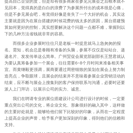
提高自己企业的度，但是却有很多商家在参见完展会之后根本就不
见回本，觉得真的是白白的浪费了为参展所付出的成本很是心痛，
但是不参见展会吧，有觉得好像是丧失了一个大好的机会，其实这
主要就是因为在展台搭建的时候花费的钱太多的原因，展台搭建预
算如何更好的控制，其实想要解决这个问题一点都不难，掌握到以
下的几种方法省钱就非常的容易。
而很多企业参展时往往只是老板一时提意就马上急匆匆的报
名。需知，机会总是眷顾有准备的头脑，参展不仅仅是站站台、递
递名片、发发传单这么简单。广州贸促会展览部副部长王慧君就认
为要认真筹备参加一个展会，往往需要6~8个月时间来准备相关事
宜。而黄继毅更强调，展商要通过周密细致的策划在展会上努力制
造亮点，争取眼球，且展会的结束并不意味着参展企业营销活动的
结束，应不断与展会上搜集到的客户保持联系与沟通，必要时还要
派人上门拜访，以展示公司的实力、诚意。
我们在聘请专业的展位搭建设计公司进行设计的时候，一定要
重点突出公司的文化，将企业文化、形象很好的融入其中，这样做
的主要好处就是，能够给他们留下比较好的印象，从而在一定程度
上提高企业的声誉，给予客户更加深刻的印象，得到他们的信赖和
支持。