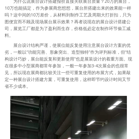
为什么说展台设计搭建报价直接关联展台质量？20万的展台，
10万也能搞定，作为参展商您想想，展台所搭建出来的效果能一样
吗？这中间的10万差价，从材料到制作工艺及周期大打折扣，只为
图便宜而不顾及现场展台展示效果？再者说现在的展台设计搭建公
司，展览工厂都是为了盈利而生存，价格低必定在制作环节偷工减
料。
展台设计结构严谨，使展位能反复使用注意展台设计方案的优
劣，一般以“功能完善、形象突出、造型独特”作为评判标准，但“结
构设计巧妙，展台能反复和更新使用”也是展装设计的着重方面。现
在很多中小型展商都常年参加，一般一年参加3-4次展会的也很常
见，所以现在展商都比较关注一些可重复使用的布展方式，如果敲
定一种展台设计搭建方案，可重复使用，这样即节约设计时间又节
省不少成本。