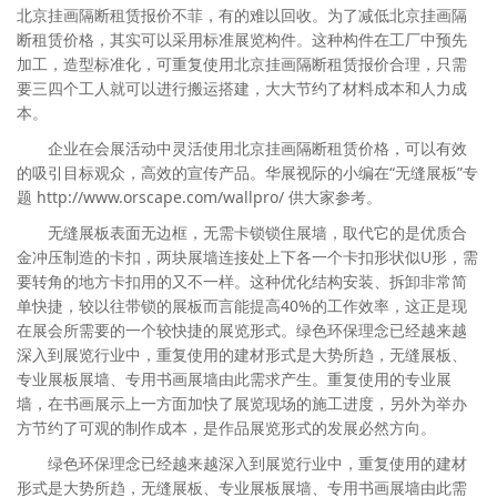
北京挂画隔断租赁报价不菲，有的难以回收。为了减低北京挂画隔
断租赁价格，其实可以采用标准展览构件。这种构件在工厂中预先
加工，造型标准化，可重复使用北京挂画隔断租赁报价合理，只需
要三四个工人就可以进行搬运搭建，大大节约了材料成本和人力成
本。
企业在会展活动中灵活使用北京挂画隔断租赁价格，可以有效
的吸引目标观众，高效的宣传产品。华展视际的小编在“无缝展板”专
题 http://www.orscape.com/wallpro/ 供大家参考。
无缝展板表面无边框，无需卡锁锁住展墙，取代它的是优质合
金冲压制造的卡扣，两块展墙连接处上下各一个卡扣形状似U形，需
要转角的地方卡扣用的又不一样。这种优化结构安装、拆卸非常简
单快捷，较以往带锁的展板而言能提高40%的工作效率，这正是现
在展会所需要的一个较快捷的展览形式。绿色环保理念已经越来越
深入到展览行业中，重复使用的建材形式是大势所趋，无缝展板、
专业展板展墙、专用书画展墙由此需求产生。重复使用的专业展
墙，在书画展示上一方面加快了展览现场的施工进度，另外为举办
方节约了可观的制作成本，是作品展览形式的发展必然方向。
绿色环保理念已经越来越深入到展览行业中，重复使用的建材
形式是大势所趋，无缝展板、专业展板展墙、专用书画展墙由此需