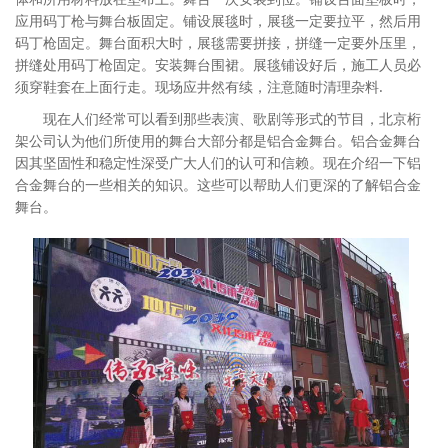
应用码丁枪与舞台板固定。铺设展毯时，展毯一定要拉平，然后用
码丁枪固定。舞台面积大时，展毯需要拼接，拼缝一定要外压里，
拼缝处用码丁枪固定。安装舞台围裙。展毯铺设好后，施工人员必
须穿鞋套在上面行走。现场应井然有续，注意随时清理杂料.
现在人们经常可以看到那些表演、歌剧等形式的节目，北京桁
架公司认为他们所使用的舞台大部分都是铝合金舞台。铝合金舞台
因其坚固性和稳定性深受广大人们的认可和信赖。现在介绍一下铝
合金舞台的一些相关的知识。这些可以帮助人们更深的了解铝合金
舞台。