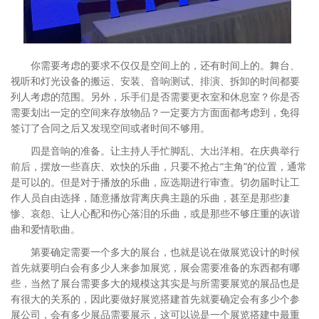
你需要考虑的要求不仅仅是空间上的，还有时间上的。舞台、
视听和灯光设备的搬运、安装、音响测试、排演、拆卸的时间都要
列人考虑的范围。另外，乐手们是否需要更衣室和休息室？你是否
需要划出一定的空间来存放物品？一定要方方面面都考虑到，免得
签订了合同之后又发现空间或者时间不够用。
四是音响的准备。让主持人手忙脚乱、大出洋相。在庆典举行
前后，摆放一些喜庆、欢快的乐曲，只要不抢占“主角”的位置，通常
是可以的。但是对于播放的乐曲，应选期进行审查。切勿届时让工
作人员自由选择，随意播放背离庆典主题的乐曲，甚至是那些凄
惨、哀怨、让人心配和伤心落泪的乐曲，或是那些不够庄重的诙谐
曲和爱情歌曲。
第要确定需要一个多大的展台，也就是说在做展览设计的时候
首先就要明白会有多少人来参加展览，展会需要准备的东西都有哪
些，当然了展台需要多大的规模这其实是与所需要展览的展品也是
有很大的关系的，因此要做好展览搭建首先就要确定会有多少个参
展公司，会有多少展品需要展示，这可以说是一个展览搭建中最重