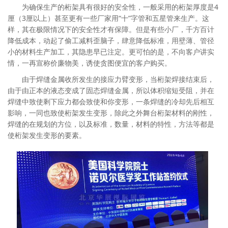
为确保生产的桁架具有很好的安全性，一般采用的桁架厚度是4
厘（3厘以上）甚至更有一些厂家用“十”字管和五星管来生产。这
样，其在极限情况下的安全性才有保障。但是有些小厂，千方百计
降低成本，动起了偷工减料歪脑子，肆意降低标准，用壁薄、管径
小的材料生产加工，其隐患早已注定。更可怕的是，不向客户讲实
情，一再宣称价廉物美，诱使贪图便宜的客户购买。
由于焊缝金属收所发生的接应力臂变形，当桁架焊接结束后，
由于由正本的液态变成了固态焊缝金属，所以体积缩短受阻，并在
焊缝中致使剩下应力都会致使和你变形，一条焊缝的冷却先后相互
影响，一同也致使桁架发生变形，除此之外舞台桁架材料的刚性，
焊缝的在规划的方位，以及标准，数量，材料的特性，方法等都是
使桁架发生变形的要素。