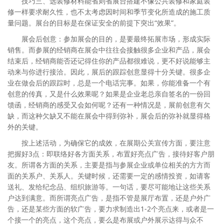
技巧三、选装修材料能省则省展台搭建不像公共装修和家庭装
修一样要求耐久性，也不太考虑因时间和季节变化所造成的施工质
量问题。展台的目标是在保证安全的前提下突出“效果”。
展会后创意：参加展会的目的，是要最终拓展市场，形成实际
销售。而参展的经销商在展会中往往会接触很多企业和产品，展会
结束后，经销商能否还记得住你的产品都很难说，更不好说能够主
动来与你进行接洽。因此，展后的跟踪创意显得十分关键。很多企
业在做会后的跟踪时，总是一个电话完事。如果，你能准备一个有
创意的传真，又是什么效果呢？如果是企业老总亲自签名的一份回
馈函，经销商的感受又会如何呢？还有一种情况是，展前创意有欠
缺，而这种欠缺又不能在展会中得到弥补，展会后的弥补就显得格
外的关键。
按上述活动，为确保它的成效，在展期公关宣传方面，要注意
把握好3点：即联络好各方面关系，布置好亮点广告，接待好客户朋
友。所谓各方面的关系，主要是指与参展企业或单位相关的方方而
面的关系户、关系人。关键时候，还需要一定的感情投资，如请客
送礼、发给纪念品、组织旅游等。一句话，要尽可能地让这些关系
户达到满意。而所谓亮点广告，是指不管是展厅布置，还是户外广
告，还是某些方面的软广告，要力求制造出1-2个亮点来，或者是一
个接一个的亮点，这个亮点，要么是布展或户外展示达得与众不