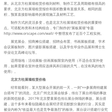
果。从北京方柱展墙租赁价格到材料、制作工艺及周期都有很高的
要求。北京方柱展墙租赁报价和面积数量有直接关系。相同的面
积，预算直接影响最终的展馆施工及材料工艺。
制作方式的灵活多变，也是北京方柱展墙租赁价格的重要特
点。可搭配布类和木结构组合，专门制作的“展板展墙”专题
http://www.orscape.com/wall/ 中整理发布了近百个工程实例。
展览展会、招商摊位搭建、招聘会布置、书画展板搭建、学术
会议展板制作、图片摄影展板搭建、以及学生毕业作品展和博士生
毕业论文高峰论坛等。
适用场地：活动展板-挂画展板限室内使用（不适合在室外使
用，如果需要在室外使用应选择风和日丽的天气，在没有风的地方
使用）。
北京方柱展墙租赁价格
经常能看到，某大型展会开展的前一天，一则“××参展商特建展
台搭垮了”的消息。北京广州北京展会较多，传出了展台坍塌的事故
的新闻也较多。2017年北京婴童展也传出展台倒塌的事故。展台搭
建，这个多年来看似隐藏在会展经济背后默默分羹的行业，其实是
被业内称为“收益最大也是竞争最激烈”的板块。展台设计搭建行业究