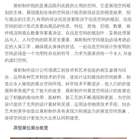
展柜制作指的是展品陈列实践所占用的空间。它是展现空间规
划的主体。展现规划全体的空间设计能否获得必定的视觉效果、招
引观众的注意力,有用的传达信息首要取決于信息空间的规划。信息
空间的设计形式首要由展品的性质、特征、质地、巨细、数量、操
作情况和观众数量等要素决议。在信息空间的规划中，妥善处理展
品与人、人与空间的联系至关重要。展柜制作空间规划必须考虑必
定的人体工学，确保观众身体的舒适。一起信息空间设计所发明的
空间必须是一个功用性存在的符号，力求为观者供给一个令人 兴奋
的虚幻空间。
展柜制作设计公司强调工程技术和艺术创造的相互渗透与结
合，运用各种艺术和技术的手段，使设计达到最佳的空间效果，创
造出令人愉悦的展台空间环境。科学技术不断进步，使人们的价值
观和审美观产生了较大的改变。展柜制作对展览空间设计的发展也
起了积极的推动作用，新材料、新工艺的不断涌现和更新，为空间
设计提供了无穷的设计素材和灵感，运用这些物质技术手段。结合
艺术的美学创造出展柜制作具有表现力和感染力的展览空间形象，
使得空间设计更加为大众所认同和接受。
异型展位展台租赁