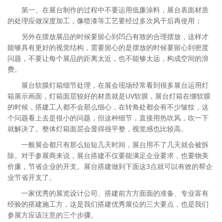
第一、在展台制作的过程中不要运用低廉涂料，展台表面材质
的处理应做深度加工，像喷漆等工艺要经过多次风干后再使用；
另外在摆放展品的时候要留心到凹凸有致的合理摆放，这样才
能够具有更好的视觉结构，需要留心的是摆放的时候要留心到密度
问题，不要让每个展品的距离太近，也不能够太远，构成空间的浪
费。
展台软膜灯箱细节处理，在展会现场经常看到很多展台运用灯
箱展示画面，灯箱面层较好的材质就是UV软膜，展台灯箱在绷软膜
的时候，搭建工人都不会那么细心，在转角处都会有不少皱纹，这
个问题看上去是很小的问题，但这种细节，直接用热吹风，吹一下
就解决了。整体灯箱面层会显得很平整，视觉感也比较高。
一般展会都只有那么短短几天时间，展台用不了几天就会被拆
除。对于参展商来说，展台搭建不仅要能满足企业要求，也要物美
价廉，节省企业的开支。展台搭建做到下面这3点就可以有效的帮企
业节省开支了。
一家优秀的展览设计公司、搭建前方方面面的准备、专业富有
经验的搭建施工方，这是我们搭建优秀展位的三大要点，也是我们
参展方应该注意的三个步骤。