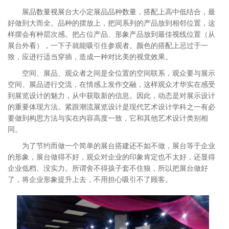
展品数量视展台大小定展品品种数量，搭配上高中低结合，最
好做到大而全。品种的摆放上，把同系列的产品放到相邻位置，这
样摆会有种层次感。把占位产品、形象产品放到最佳视线位置（从
展台外看），一下子就能吸引住参观者。颜色的搭配上忌过于一
致，应进行适当穿插，造成一种对比美的视觉效果。
空间、展品、观众者之间是全位置的空间联系，观众要与展示
空间、展品进行交流，在情感上发作交融，这样观众才华实在感受
到展览设计的魅力，从中获取新的信息。因此，动态是对展示设计
的重要体现方法。紧跟潮流展览设计是现代艺术设计学科之一有必
要做到构思方法与实在内容高度一致，它和其他艺术设计类别相
同。
为了节约而做一个简单的展台搭建还不如不做，展台等于企业
的形象，展台做得不好，观众对企业的印象肯定也不太好，还显得
企业低档、没实力。所谓舍不得孩子套不住狼，所以把展台做好
了，将企业形象提升上去，不用担心吸引不了顾客。