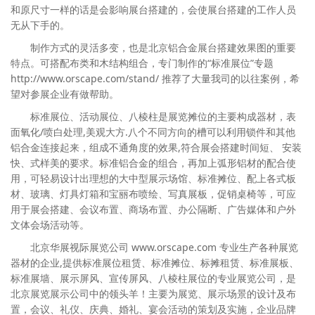
和原尺寸一样的话是会影响展台搭建的，会使展台搭建的工作人员
无从下手的。
制作方式的灵活多变，也是北京铝合金展台搭建效果图的重要
特点。可搭配布类和木结构组合，专门制作的“标准展位”专题
http://www.orscape.com/stand/ 推荐了大量我司的以往案例，希
望对参展企业有做帮助。
标准展位、活动展位、八棱柱是展览摊位的主要构成器材，表
面氧化/喷白处理,美观大方.八个不同方向的槽可以利用锁件和其他
铝合金连接起来，组成不通角度的效果,符合展会搭建时间短、 安装
快、式样美的要求。标准铝合金的组合，再加上弧形铝材的配合使
用，可轻易设计出理想的大中型展示场馆、标准摊位、配上各式板
材、玻璃、灯具灯箱和宝丽布喷绘、写真展板，促销桌椅等，可应
用于展会搭建、会议布置、商场布置、办公隔断、广告媒体和户外
文体会场活动等。
北京华展视际展览公司 www.orscape.com 专业生产各种展览
器材的企业,提供标准展位租赁、标准摊位、标摊租赁、标准展板、
标准展墙、展示屏风、宣传屏风、八棱柱展位的专业展览公司，是
北京展览展示公司中的领头羊！主要为展览、展示场景的设计及布
置，会议、礼仪、庆典、婚礼、宴会活动的策划及实施，企业品牌