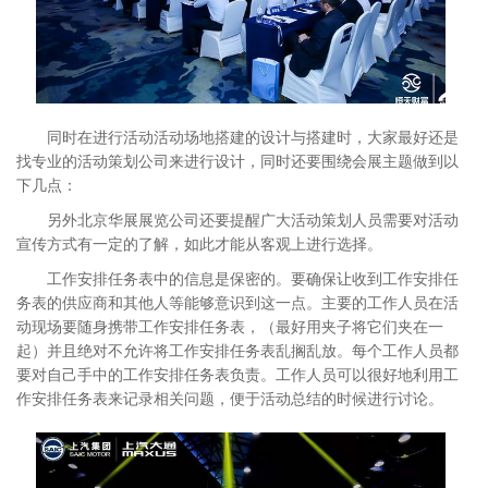
同时在进行活动活动场地搭建的设计与搭建时，大家最好还是
找专业的活动策划公司来进行设计，同时还要围绕会展主题做到以
下几点：
另外北京华展展览公司还要提醒广大活动策划人员需要对活动
宣传方式有一定的了解，如此才能从客观上进行选择。
工作安排任务表中的信息是保密的。要确保让收到工作安排任
务表的供应商和其他人等能够意识到这一点。主要的工作人员在活
动现场要随身携带工作安排任务表，（最好用夹子将它们夹在一
起）并且绝对不允许将工作安排任务表乱搁乱放。每个工作人员都
要对自己手中的工作安排任务表负责。工作人员可以很好地利用工
作安排任务表来记录相关问题，便于活动总结的时候进行讨论。