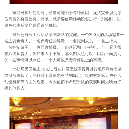
家庭日实际使用时，通道可能由于各种原因，无法完全识别每
位代表的身份信息，所以，就需要使用移动设备进行个别签到，以
避免代表反复穿越通道的尴尬。
最后还有分工和活动策划网站的实施。一个200人的活动需要一
名主要负责人、一名负责任的导游、一名报到人员、一名主持人、
一名控制氛围、一位照片拍摄、一份速记和一份待机。乍一看这需
要八名负责人，但如果人手不够，那么四人也可以。因为上面提到
的一些事情可以兼任，一个人可以负责两件以上的事情。
地处居民区晚上10点以后在花园里就不得再进行现场歌舞表演
或播放录音了，并且对于音量也有特别规定。度假村对私人户外活
动也有噪声方面的规定，因为他们不希望乐队的表演时间太晚而打
扰其他客人。