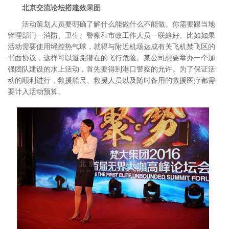
北京交流论坛搭建效果图
活动策划人员要明确了解什么能做什么不能做。你需要跟当地
管理部门一消防、卫生、警察和市政工作人员一联絡好。比如如果
活动需要使用绳控热气球，就得与附近机场达成有关飞机禁飞区的
书面协议，这样可以避免潜在的飞行危险。某公司想要举办一个加
强团队建设的水上活动，首先要得到港口警察的允许。为了保证活
动的顺利进行，救援船尺、救援人员以及随时备用的救援医疗都需
要计入活动预算。