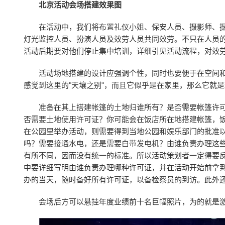
北京活动会场搭建效果图
在活动中，我们将布置礼仪小姐、保安人员、摄影师、摄
灯光监控人员、扮演人员及效劳人员共同效劳。不只在人员
活动后期要对他们停止集中培训，详细引见活动流程，对效
活动场地搭建的设计应强调个性，同时也要便于在空间
感觉到这里的"天壤之别"，而且它似乎是在家里，那么它就
准备在其上搭建帐篷的土地归谁所有？是否需要帐篷许
否需要土地使用许可证？你可能会在饭店所在地搭建帐篷，
在公园里举办活动，则需要得到当地公园和娱乐部门的批准
吗？需要接通水电，还是需要白带发电机？由谁负责办理这
有所不同，因而没有统一的标准。所以活动策划者一定得要
中要详细写明由谁负责办理哪种许可证，并在活动开始前拿
办的当天，随时备好所有许可证，以备检察员的到访。此外
会场后方可以悬挂年度业绩前十名巨幅照片，为的就是