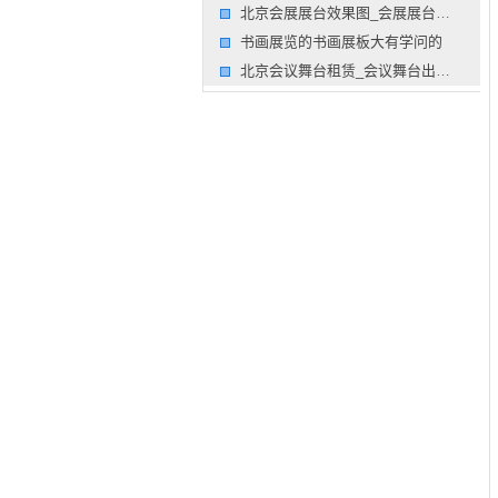
北京会展展台效果图_会展展台图片_会展展台效果图公司
书画展览的书画展板大有学问的
北京会议舞台租赁_会议舞台出租_会议舞台租赁公司