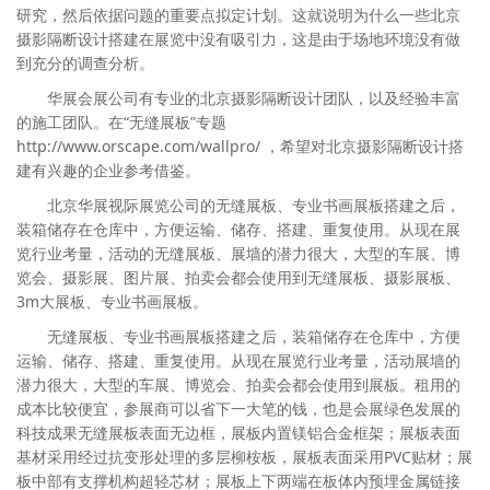
研究，然后依据问题的重要点拟定计划。这就说明为什么一些北京
摄影隔断设计搭建在展览中没有吸引力，这是由于场地环境没有做
到充分的调查分析。
华展会展公司有专业的北京摄影隔断设计团队，以及经验丰富
的施工团队。在“无缝展板”专题
http://www.orscape.com/wallpro/ ，希望对北京摄影隔断设计搭
建有兴趣的企业参考借鉴。
北京华展视际展览公司的无缝展板、专业书画展板搭建之后，
装箱储存在仓库中，方便运输、储存、搭建、重复使用。从现在展
览行业考量，活动的无缝展板、展墙的潜力很大，大型的车展、博
览会、摄影展、图片展、拍卖会都会使用到无缝展板、摄影展板、
3m大展板、专业书画展板。
无缝展板、专业书画展板搭建之后，装箱储存在仓库中，方便
运输、储存、搭建、重复使用。从现在展览行业考量，活动展墙的
潜力很大，大型的车展、博览会、拍卖会都会使用到展板。租用的
成本比较便宜，参展商可以省下一大笔的钱，也是会展绿色发展的
科技成果无缝展板表面无边框，展板内置镁铝合金框架；展板表面
基材采用经过抗变形处理的多层柳桉板，展板表面采用PVC贴材；展
板中部有支撑机构超轻芯材；展板上下两端在板体内预埋金属链接