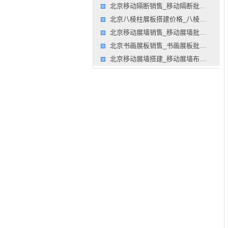
北京移动隔断销售_移动隔断批发_屏风隔断墙搭建价格公司
北京八棱柱展板搭建价格_八棱柱展板搭建报价_隔断墙展墙租
北京移动展墙销售_移动展墙批发_隔断屏风搭建设计公司
北京书画展板销售_书画展板批发_隔断隔断墙搭建公司
北京移动展墙搭建_移动展墙布置_屏风展板制作公司