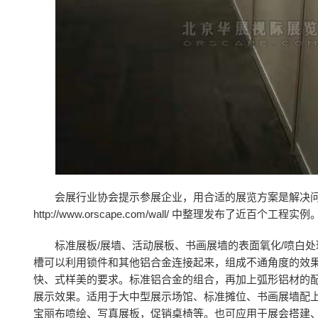
会展行业协会提示参展企业，用合适的展览方案是解决问
http://www.orscape.com/wall/ 中整理发布了近百个工程实例
标准展板/展墙、活动展板、书画展墙的表面氧化/喷白
槽可以利用锁件和其他铝合金连接起来，组成不通角度的效果
快、式样美的要求。标准铝合金的组合，再加上弧形铝材的
展示效果。适用于大中型展示场馆、标准摊位、书画展墙配
宝丽布喷绘、写真展板，促销桌椅等。也可应用于展会搭建