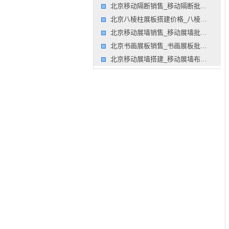
北京移动隔断销售_移动隔断批发_屏风隔断墙搭建价格公司
北京八棱柱展板搭建价格_八棱柱展板搭建报价_隔断墙展墙租
北京移动展墙销售_移动展墙批发_隔断屏风搭建设计公司
北京书画展板销售_书画展板批发_隔断隔断墙搭建公司
北京移动展墙搭建_移动展墙布置_屏风展板制作公司